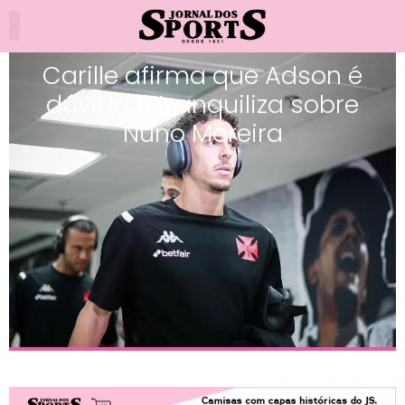
Carille afirma que Adson é
dúvida e tranquiliza sobre
Nuno Moreira