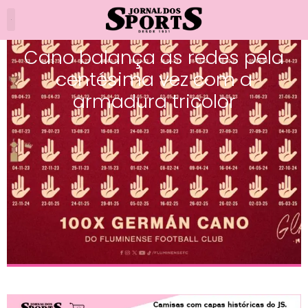
Cano balança as redes pela
centésima vez com a
armadura tricolor