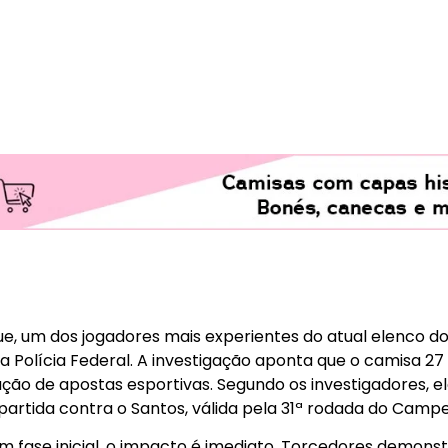
e, um dos jogadores mais experientes do atual elenco do
la Polícia Federal. A investigação aponta que o camisa 2
o de apostas esportivas. Segundo os investigadores, el
rtida contra o Santos, válida pela 31ª rodada do Campeo
em fase inicial, o impacto é imediato. Torcedores demon