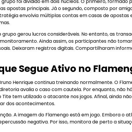
 grupo foi dividido em dois núcleos. O primeiro, formado 
elas apostas principais. Já o segundo, composto por ami
ratégia envolvia múltiplas contas em casas de apostas e
rmas.
 grupo gerou lucros consideráveis. No entanto, as tran
 monitoramento. Ainda assim, os participantes não tom
oais. Deixaram registros digitais. Compartilharam inform
que Segue Ativo no Flamen
Bruno Henrique continua treinando normalmente. O Flam
diretoria avalia o caso com cautela. Por enquanto, não h
o Tite tem utilizado o atacante nos jogos. Afinal, ainda n
lar dos acontecimentos.
enção. A imagem do Flamengo está em jogo. Embora o atl
epercussão negativa. Por isso, monitora de perto a situaç