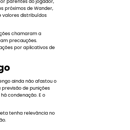
por parentes do jogador,
gos próximos de Wander,
 valores distribuídos
sações chamaram a
aram precauções.
ações por aplicativos de
go
engo ainda não afastou o
á previsão de punições
ão há condenação. E o
eta tenha relevância no
ão.