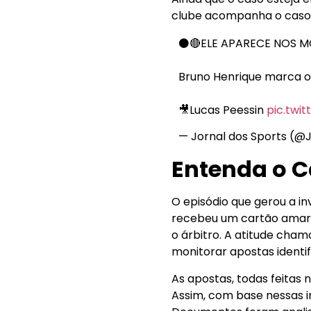
clube acompanha o caso c
⚫️🔴ELE APARECE NOS M
Bruno Henrique marca o
🎥Lucas Peessin
pic.twi
— Jornal dos Sports (@
Entenda o C
O episódio que gerou a i
recebeu um cartão amare
o árbitro. A atitude cham
monitorar apostas identi
As apostas, todas feitas
Assim, com base nessas i