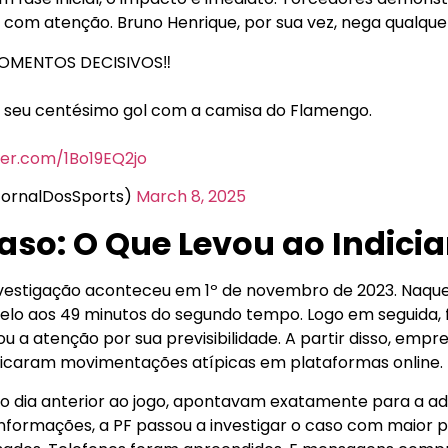
om atenção. Bruno Henrique, por sua vez, nega qualquer 
OMENTOS DECISIVOS‼️
 seu centésimo gol com a camisa do Flamengo.
tter.com/1Bo19EQ2jo
JornalDosSports)
March 8, 2025
aso: O Que Levou ao Indic
nvestigação aconteceu em 1º de novembro de 2023. Naquel
lo aos 49 minutos do segundo tempo. Logo em seguida, f
ou a atenção por sua previsibilidade. A partir disso, emp
ficaram movimentações atípicas em plataformas online.
 no dia anterior ao jogo, apontavam exatamente para a ad
nformações, a PF passou a investigar o caso com maior p