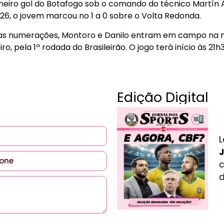
meiro gol do Botafogo sob o comando do técnico Martín A
26, o jovem marcou no 1 a 0 sobre o Volta Redonda.
s numerações, Montoro e Danilo entram em campo na no
o, pela 1ª rodada do Brasileirão. O jogo terá início às 21h3
Edição Digital
L
J
c
d