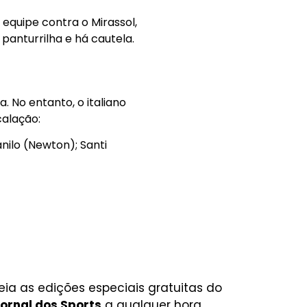
 equipe contra o Mirassol,
panturrilha e há cautela.
. No entanto, o italiano
calação:
anilo (Newton); Santi
eia as edições especiais gratuitas do
ornal dos Sports
a qualquer hora