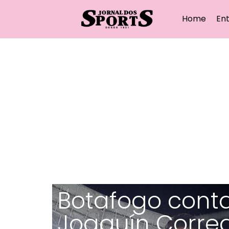
Home
Ent
Botafogo conta
Joaquín Corre