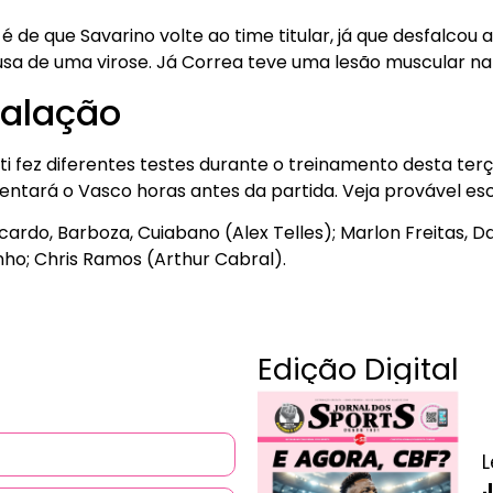
 de que Savarino volte ao time titular, já que desfalcou a
usa de uma virose. Já Correa teve uma lesão muscular na 
calação
i fez diferentes testes durante o treinamento desta terça
rentará o Vasco horas antes da partida. Veja provável es
Ricardo, Barboza, Cuiabano (Alex Telles); Marlon Freitas, D
inho; Chris Ramos (Arthur Cabral).
Edição Digital
L
J