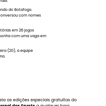
asil.
ando do Botafogo.
m conversou com nomes
tórias em 26 jogos
 e sonha com uma vaga em
ira (20), a equipe
na.
eia as edições especiais gratuitas do
ornal dos Sports
a qualquer hora