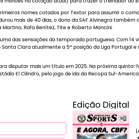
,9 milhões na cotação atual) para trazer o treinador ao Br
primeiros nomes cotados por Textor para assumir o com
 durou mais de 40 dias, o dono da SAF Alvinegra també
Martino, Rafa Benítez, Tite e Roberto Mancini.
 uma das sensações da temporada portuguesa. Com 14 vi
 Santa Clara atualmente a 5ª posição da Liga Portugal
ra disputar mais um título em 2025. Na próxima quinta-fe
stádio El Cilindro, pelo jogo de ida da Recopa Sul-America
Edição Digital
L
J