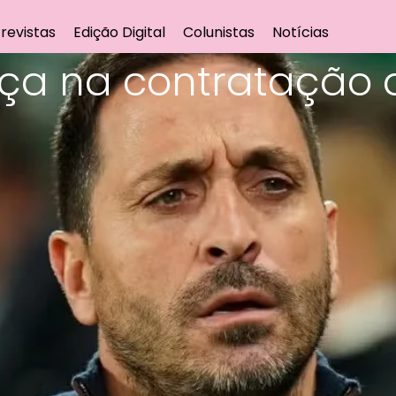
revistas
Edição Digital
Colunistas
Notícias
ça na contratação 