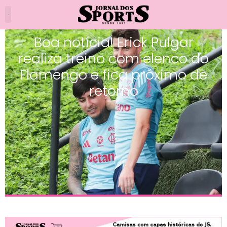
Boa notícia! Erick Pulgar
realiza treino com elenco do
Flamengo e fica próximo de
retorno