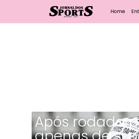
Home
Ent
Após rodada po
apenas de si pa