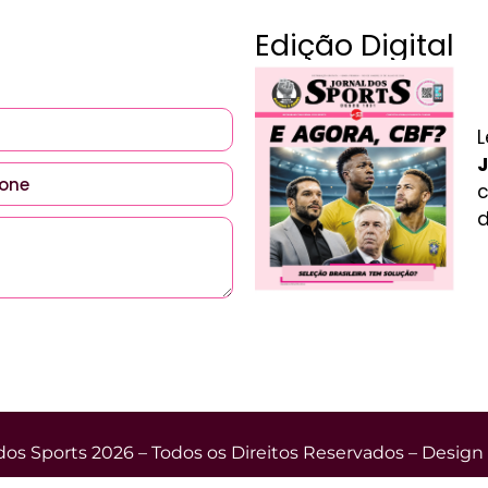
Edição Digital
L
J
c
d
dos Sports 2026 – Todos os Direitos Reservados – Design