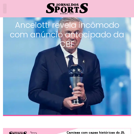
Ancelotti revela incômodo
com anúncio antecipado da
CBF