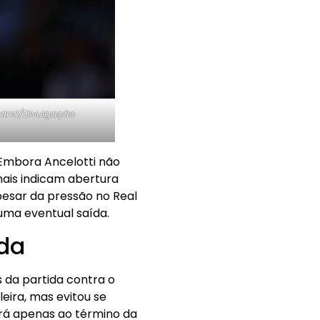
adrid/Divulgação
Embora Ancelotti não
ais indicam abertura
pesar da pressão no Real
 uma eventual saída.
ída
s da partida contra o
leira, mas evitou se
rá apenas ao término da