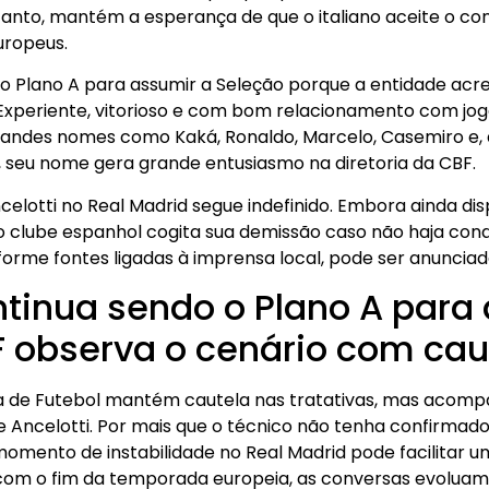
anto, mantém a esperança de que o italiano aceite o con
uropeus.
 o Plano A para assumir a Seleção porque a entidade acre
 Experiente, vitorioso e com bom relacionamento com joga
andes nomes como Kaká, Ronaldo, Marcelo, Casemiro e, a
o, seu nome gera grande entusiasmo na diretoria da CBF.
celotti no Real Madrid segue indefinido. Embora ainda disp
do clube espanhol cogita sua demissão caso não haja conqu
forme fontes ligadas à imprensa local, pode ser anunciad
ntinua sendo o Plano A para
F observa o cenário com cau
ra de Futebol mantém cautela nas tratativas, mas aco
Ancelotti. Por mais que o técnico não tenha confirmado 
momento de instabilidade no Real Madrid pode facilitar 
 com o fim da temporada europeia, as conversas evolua