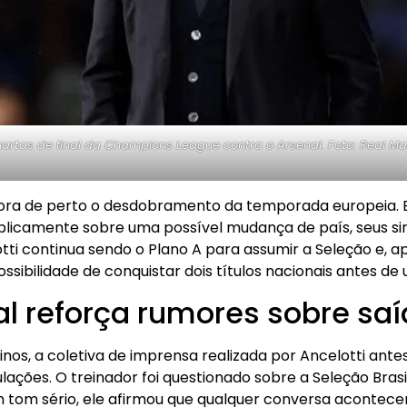
artas de final da Champions League contra o Arsenal. Foto: Real M
itora de perto o desdobramento da temporada europeia. 
licamente sobre uma possível mudança de país, seus sin
tti continua sendo o Plano A para assumir a Seleção e, a
ossibilidade de conquistar dois títulos nacionais antes de
l reforça rumores sobre sa
nos, a coletiva de imprensa realizada por Ancelotti ante
lações. O treinador foi questionado sobre a Seleção Brasi
 tom sério, ele afirmou que qualquer conversa acontece