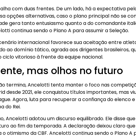
alha com duas frentes. De um lado, há a expectativa pel
isa opções alternativas, caso o plano principal não se co
dade gera tanto entusiasmo quanto a do comandante ital
lotti continua sendo o Plano A para assumir a Seleção.
enário internacional favorece sua aceitação entre atleta
iado ao domínio tático, agrada aos dirigentes brasileiros,
ciclo vitorioso à frente da equipe nacional.
ente, mas olhos no futuro
o termina, Ancelotti tenta manter o foco nas competiçõ
desde 2021, ele conquistou títulos importantes, mas viu
ague. Agora, luta para recuperar a confiança do elenco 
pa do Rei.
 Ancelotti adotou um discurso equilibrado. Ele disse qu
turo ao fim da temporada. A declaração deixou claro qu
 o otimismo da CBF. Ancelotti continua sendo o Plano A p