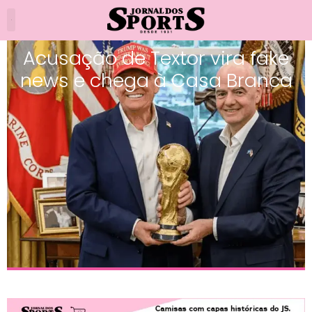
Acusação de Textor vira fake
news e chega à Casa Branca