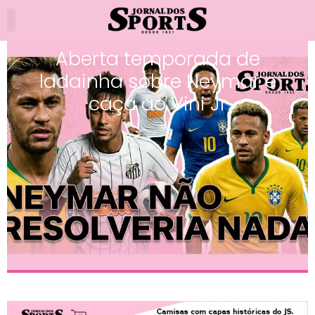
Aberta temporada de
ladainha sobre Neymar e
caça ao Vini Jr