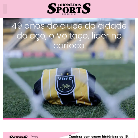
49 anos do clube da cidade
do aço, o Voltaço, líder no
carioca